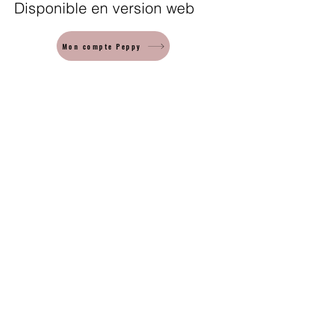
Disponible en version web
Mon compte Peppy
CrossFit Metz Centre
2, rue François de Guise, 57000 Metz